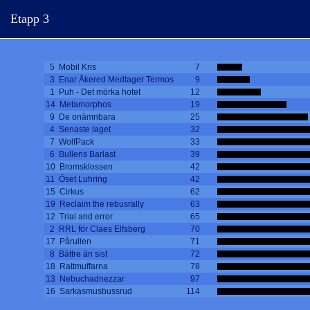
Etapp 3
5 Mobil Kris
7
3 Enar Åkered Medtager Termos
9
1 Puh - Det mörka hotet
12
14 Metamorphos
19
9 De onämnbara
25
4 Senaste laget
32
7 WolfPack
33
6 Bullens Barlast
39
10 Bromsklossen
42
11 Öset Luhring
42
15 Cirkus
62
19 Reclaim the rebusrally
63
12 Trial and error
65
2 RRL för Claes Elfsberg
70
17 Pårullen
71
8 Bättre än sist
72
18 Rattmuffarna
78
13 Nebuchadnezzar
97
16 Sarkasmusbussrud
114