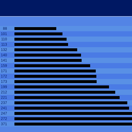
88
101
110
113
132
140
141
159
171
172
173
199
212
221
237
241
247
272
371