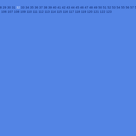
8
29
30
31
32
33
34
35
36
37
38
39
40
41
42
43
44
45
46
47
48
49
50
51
52
53
54
55
56
57
5
106
107
108
109
110
111
112
113
114
115
116
117
118
119
120
121
122
123