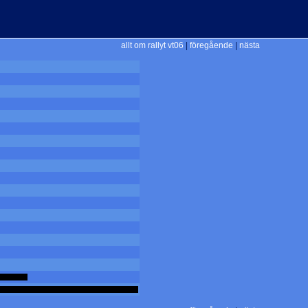
allt om rallyt vt06
|
föregående
|
nästa