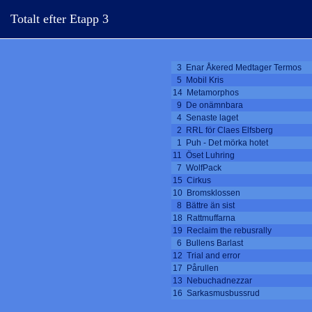
Totalt efter Etapp 3
3 Enar Åkered Medtager Termos
5 Mobil Kris
14 Metamorphos
9 De onämnbara
4 Senaste laget
2 RRL för Claes Elfsberg
1 Puh - Det mörka hotet
11 Öset Luhring
7 WolfPack
15 Cirkus
10 Bromsklossen
8 Bättre än sist
18 Rattmuffarna
19 Reclaim the rebusrally
6 Bullens Barlast
12 Trial and error
17 Pårullen
13 Nebuchadnezzar
16 Sarkasmusbussrud