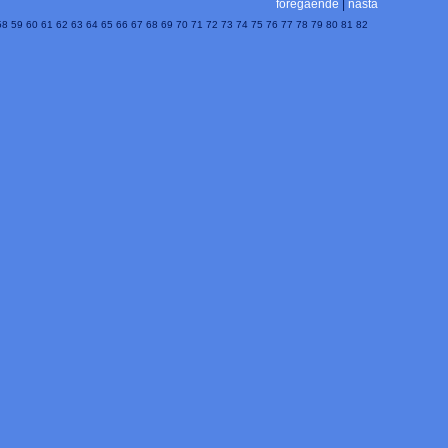
föregående
|
nästa
58
59
60
61
62
63
64
65
66
67
68
69
70
71
72
73
74
75
76
77
78
79
80
81
82