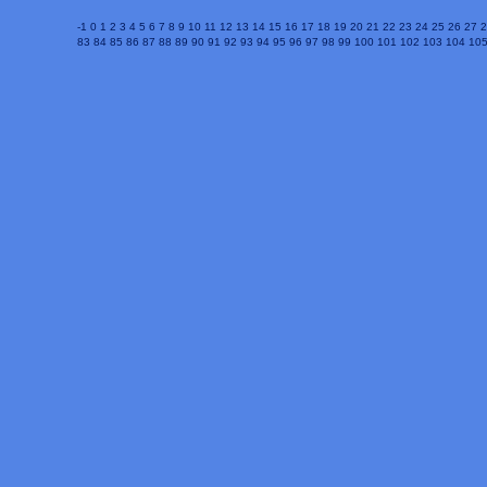
-1
0
1
2
3
4
5
6
7
8
9
10
11
12
13
14
15
16
17
18
19
20
21
22
23
24
25
26
27
2
83
84
85
86
87
88
89
90
91
92
93
94
95
96
97
98
99
100
101
102
103
104
10