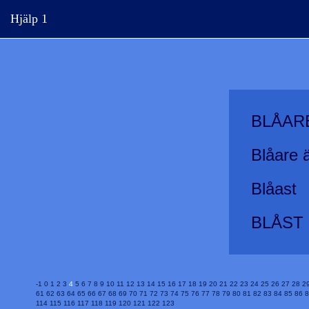
Hjälp 1
BLÅAR
Blåare 
Blåast
BLÅST
-1
0
1
2
3
4
5
6
7
8
9
10
11
12
13
14
15
16
17
18
19
20
21
22
23
24
25
26
27
28
2
61
62
63
64
65
66
67
68
69
70
71
72
73
74
75
76
77
78
79
80
81
82
83
84
85
86
8
114
115
116
117
118
119
120
121
122
123