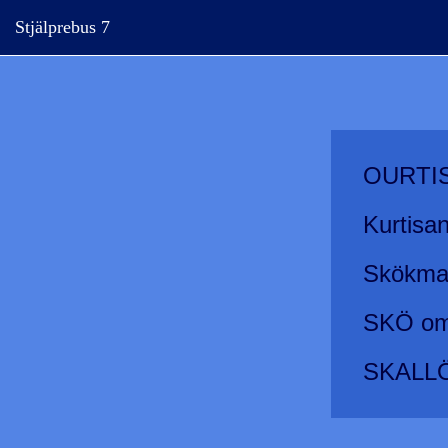
Stjälprebus 7
OURTI
Kurtisa
Skökmal
SKÖ om
SKALL