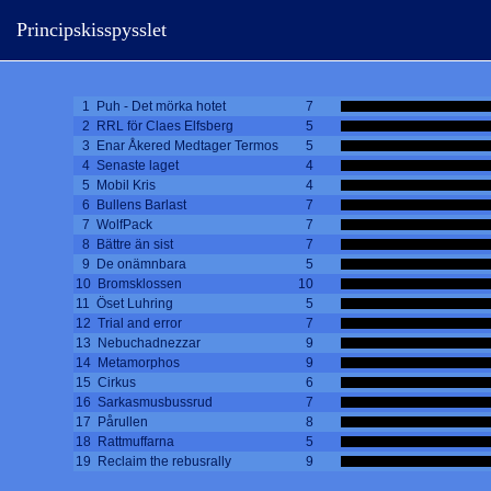
Principskisspysslet
1 Puh - Det mörka hotet
7
2 RRL för Claes Elfsberg
5
3 Enar Åkered Medtager Termos
5
4 Senaste laget
4
5 Mobil Kris
4
6 Bullens Barlast
7
7 WolfPack
7
8 Bättre än sist
7
9 De onämnbara
5
10 Bromsklossen
10
11 Öset Luhring
5
12 Trial and error
7
13 Nebuchadnezzar
9
14 Metamorphos
9
15 Cirkus
6
16 Sarkasmusbussrud
7
17 Pårullen
8
18 Rattmuffarna
5
19 Reclaim the rebusrally
9