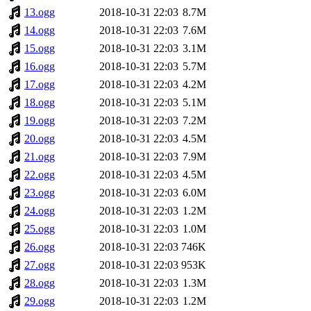
13.ogg
2018-10-31 22:03
8.7M
14.ogg
2018-10-31 22:03
7.6M
15.ogg
2018-10-31 22:03
3.1M
16.ogg
2018-10-31 22:03
5.7M
17.ogg
2018-10-31 22:03
4.2M
18.ogg
2018-10-31 22:03
5.1M
19.ogg
2018-10-31 22:03
7.2M
20.ogg
2018-10-31 22:03
4.5M
21.ogg
2018-10-31 22:03
7.9M
22.ogg
2018-10-31 22:03
4.5M
23.ogg
2018-10-31 22:03
6.0M
24.ogg
2018-10-31 22:03
1.2M
25.ogg
2018-10-31 22:03
1.0M
26.ogg
2018-10-31 22:03
746K
27.ogg
2018-10-31 22:03
953K
28.ogg
2018-10-31 22:03
1.3M
29.ogg
2018-10-31 22:03
1.2M