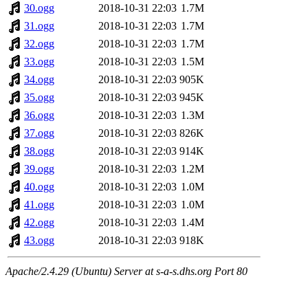
30.ogg
2018-10-31 22:03
1.7M
31.ogg
2018-10-31 22:03
1.7M
32.ogg
2018-10-31 22:03
1.7M
33.ogg
2018-10-31 22:03
1.5M
34.ogg
2018-10-31 22:03
905K
35.ogg
2018-10-31 22:03
945K
36.ogg
2018-10-31 22:03
1.3M
37.ogg
2018-10-31 22:03
826K
38.ogg
2018-10-31 22:03
914K
39.ogg
2018-10-31 22:03
1.2M
40.ogg
2018-10-31 22:03
1.0M
41.ogg
2018-10-31 22:03
1.0M
42.ogg
2018-10-31 22:03
1.4M
43.ogg
2018-10-31 22:03
918K
Apache/2.4.29 (Ubuntu) Server at s-a-s.dhs.org Port 80