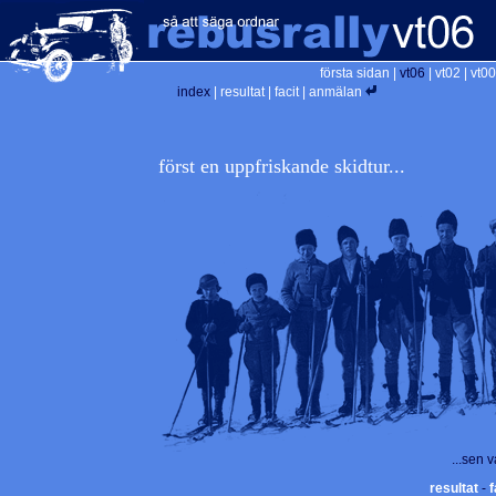
första sidan
|
vt06
|
vt02
|
vt00
index
|
resultat
|
facit
|
anmälan
först en uppfriskande skidtur...
...sen 
resultat
-
f